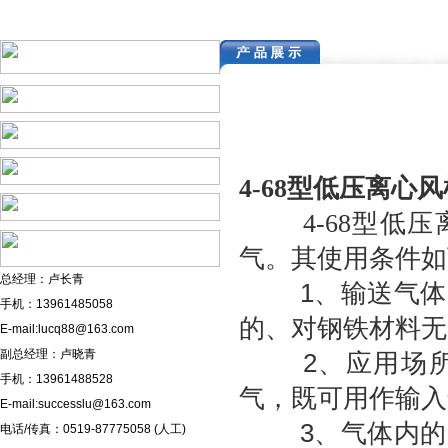
4-68型低压离心
4-68型低
气。其使用条件如
总经理：卢长青
1、输送气体的
手机：13961485058
的、对钢铁材料无
E-mail:
lucq88@163.com
副总经理：卢晓青
2、应用场所：
手机：13961488528
气，既可用作输入
E-mail:
successlu@163.com
3、气体内的杂
电话/传真：0519-87775058 (人工)