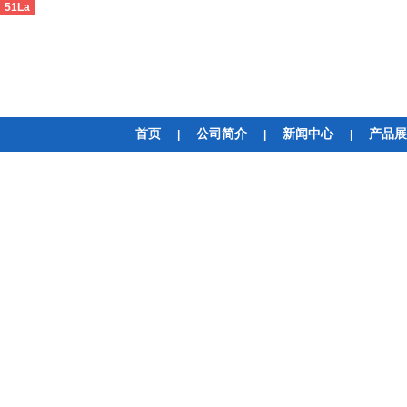
51La
首页
公司简介
新闻中心
产品展
|
|
|