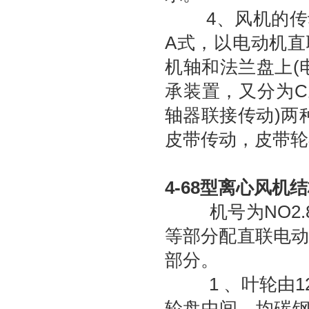
4、风机的传动方
A式，以电动机
机轴和法兰盘上(电动
承装置，又分为C
轴器联接传动)两
皮带传动，皮带轮
4-68型离心风机
机号为NO2.8
等部分配直联电动机
部分。
1 、叶轮由1
轮盘中间，均碳