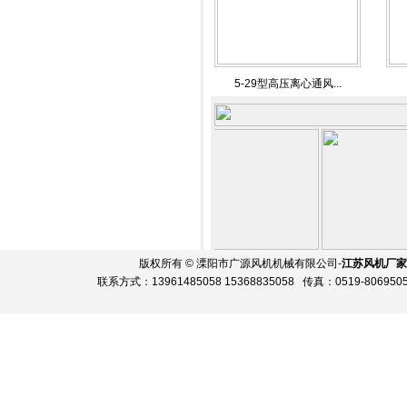
5-29型高压离心通风...
版权所有
©
溧阳市广源风机机械有限公司-
江苏风机厂家
联系方式：13961485058 15368835058 传真：0519-8